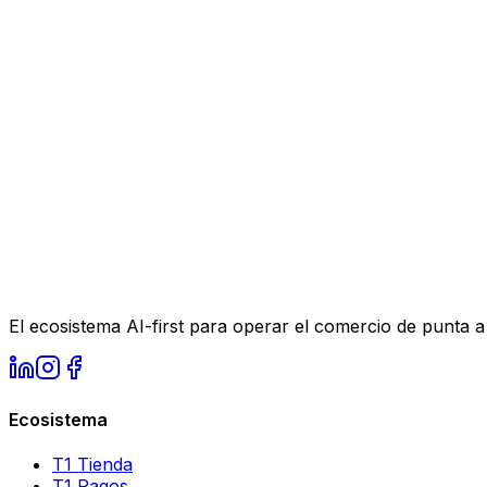
¿Por qué te interesa T1 y esta posición?
*
¿Cómo usas inteligencia artificial en tu trabajo hoy?
*
Trabajamos 100% presencial en Polanco, CDMX.
¿Puedes cumplir con esta modalidad desde tu ingreso?
*
Adjuntar CV
Sube tu CV 
Al aplicar, aceptas que usemos tu informacion para ev
El ecosistema AI-first para operar el comercio de punta a
Ecosistema
T1 Tienda
T1 Pagos