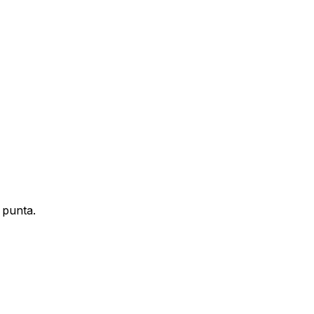
(PDF, DOC, DOCX)
aluarte en esta y futuras oportunidades en T1, conforme 
 punta.