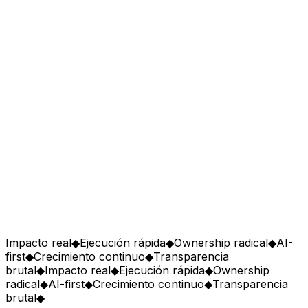
Impacto real
◆
Ejecución rápida
◆
Ownership radical
◆
AI-
first
◆
Crecimiento continuo
◆
Transparencia
brutal
◆
Impacto real
◆
Ejecución rápida
◆
Ownership
radical
◆
AI-first
◆
Crecimiento continuo
◆
Transparencia
brutal
◆