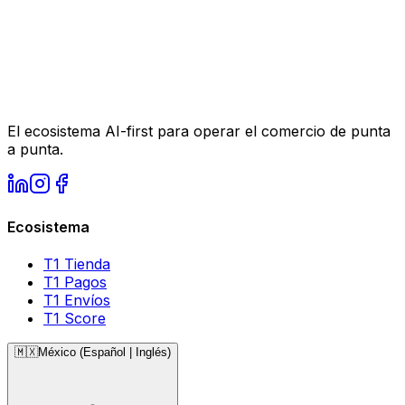
Sube tu CV (PDF, DOC, DOCX)
Al aplicar, aceptas que usemos tu informacion para
evaluarte en esta y futuras oportunidades en T1,
conforme a nuestro
Aviso de Privacidad
.
Enviar aplicación
El ecosistema AI-first para operar el comercio de punta
a punta.
Ecosistema
T1 Tienda
T1 Pagos
T1 Envíos
T1 Score
🇲🇽
México
(
Español | Inglés
)